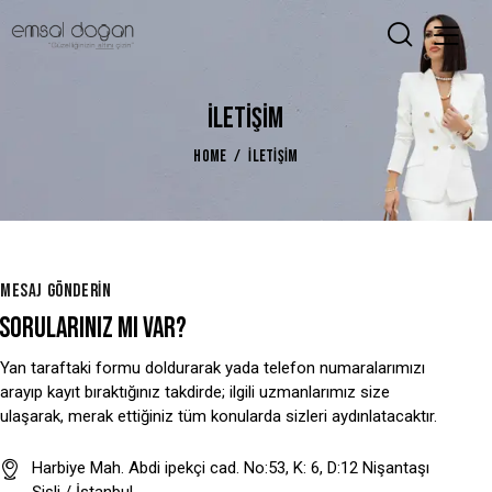
İLETIŞIM
HOME
İLETIŞIM
MESAJ GÖNDERIN
SORULARINIZ MI VAR?
Yan taraftaki formu doldurarak yada telefon numaralarımızı
arayıp kayıt bıraktığınız takdirde; ilgili uzmanlarımız size
ulaşarak, merak ettiğiniz tüm konularda sizleri aydınlatacaktır.
Harbiye Mah. Abdi ipekçi cad. No:53, K: 6, D:12 Nişantaşı