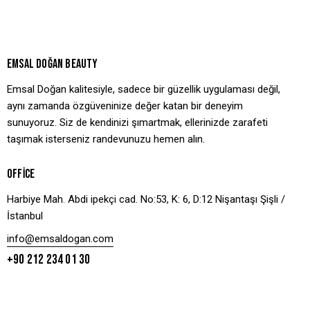
EMSAL DOĞAN BEAUTY
Emsal Doğan kalitesiyle, sadece bir güzellik uygulaması değil,
aynı zamanda özgüveninize değer katan bir deneyim
sunuyoruz. Siz de kendinizi şımartmak, ellerinizde zarafeti
taşımak isterseniz randevunuzu hemen alın.
OFFICE
Harbiye Mah. Abdi ipekçi cad. No:53, K: 6, D:12 Nişantaşı Şişli /
İstanbul
info@emsaldogan.com
+90 212 234 01 30
LINKS
GET IN TOUCH