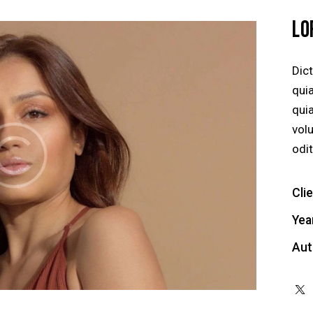
LO
Dic
quia
qui
vol
odit
Cli
Yea
Aut