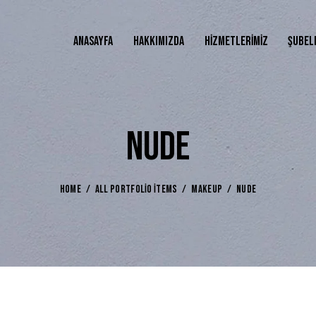
ANASAYFA
HAKKIMIZDA
HIZMETLERIMIZ
ŞUBEL
NUDE
HOME
ALL PORTFOLIO ITEMS
MAKEUP
NUDE