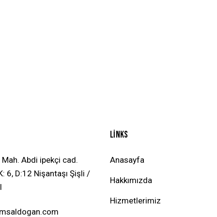
LINKS
 Mah. Abdi ipekçi cad.
Anasayfa
: 6, D:12 Nişantaşı Şişli /
Hakkımızda
l
Hizmetlerimiz
emsaldogan.com