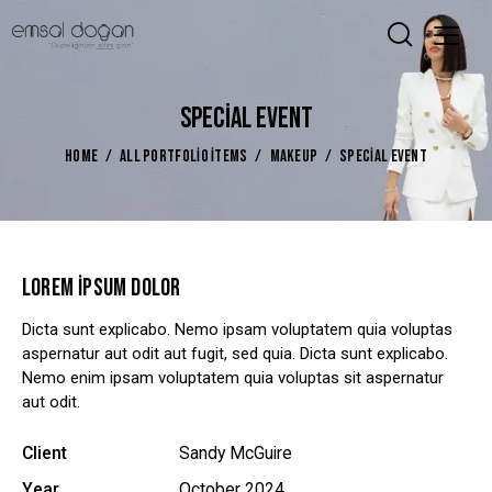
SPECIAL EVENT
HOME
ALL PORTFOLIO ITEMS
MAKEUP
SPECIAL EVENT
LOREM IPSUM DOLOR
Dicta sunt explicabo. Nemo ipsam voluptatem quia voluptas
aspernatur aut odit aut fugit, sed quia. Dicta sunt explicabo.
Nemo enim ipsam voluptatem quia voluptas sit aspernatur
aut odit.
Client
Sandy McGuire
Year
October 2024