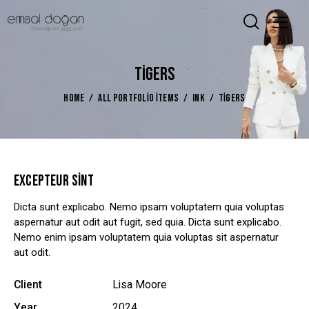
TIGERS
HOME
ALL PORTFOLIO ITEMS
INK
TIGERS
EXCEPTEUR SINT
Dicta sunt explicabo. Nemo ipsam voluptatem quia voluptas
aspernatur aut odit aut fugit, sed quia. Dicta sunt explicabo.
Nemo enim ipsam voluptatem quia voluptas sit aspernatur
aut odit.
Client
Lisa Moore
Year
2024