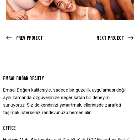
Prev Project
Next Project
EMSAL DOĞAN BEAUTY
Emsal Doğan kalitesiyle, sadece bir güzellik uygulaması değil,
aynı zamanda özgüveninize değer katan bir deneyim
sunuyoruz. Siz de kendinizi şımartmak, ellerinizde zarafeti
taşımak isterseniz randevunuzu hemen alın.
OFFICE
Harbiye Mah. Abdi ipekçi cad. No:53, K: 6, D:12 Nişantaşı Şişli /