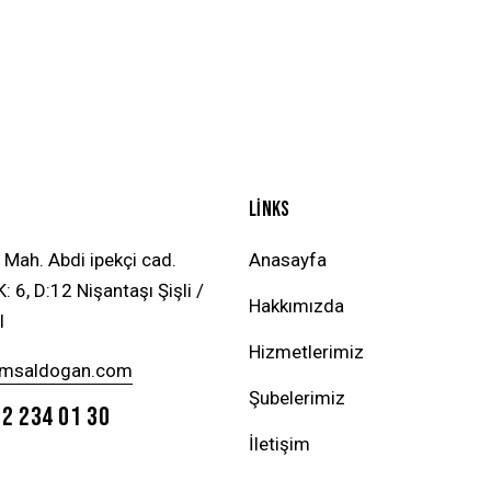
LINKS
 Mah. Abdi ipekçi cad.
Anasayfa
: 6, D:12 Nişantaşı Şişli /
Hakkımızda
l
Hizmetlerimiz
emsaldogan.com
Şubelerimiz
2 234 01 30
İletişim