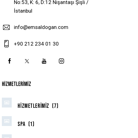
No:53, K: 6, D:12 Nişantaşı Şişli /
İstanbul
info@emsaldogan.com
+90 212 234 01 30
HIZMETLERIMIZ
Hizmetlerimiz
(7)
Spa
(1)