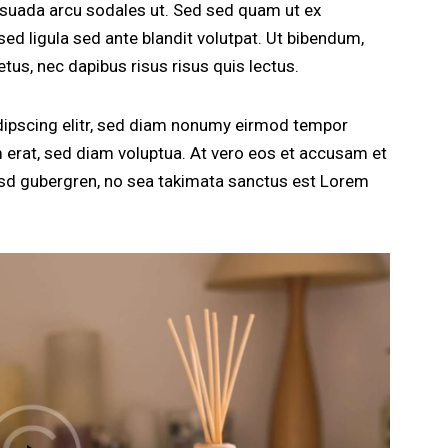
esuada arcu sodales ut. Sed sed quam ut ex
 ligula sed ante blandit volutpat. Ut bibendum,
etus, nec dapibus risus risus quis lectus.
dipscing elitr, sed diam nonumy eirmod tempor
m erat, sed diam voluptua. At vero eos et accusam et
kasd gubergren, no sea takimata sanctus est Lorem