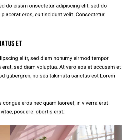
sed do eiusm onsectetur adipiscing elit, sed do
 placerat eros, eu tincidunt velit. Consectetur
NATUS ET
dipscing elitr, sed diam nonumy eirmod tempor
m erat, sed diam voluptua. At vero eos et accusam et
kasd gubergren, no sea takimata sanctus est Lorem
 congue eros nec quam laoreet, in viverra erat
vitae, posuere lobortis erat.