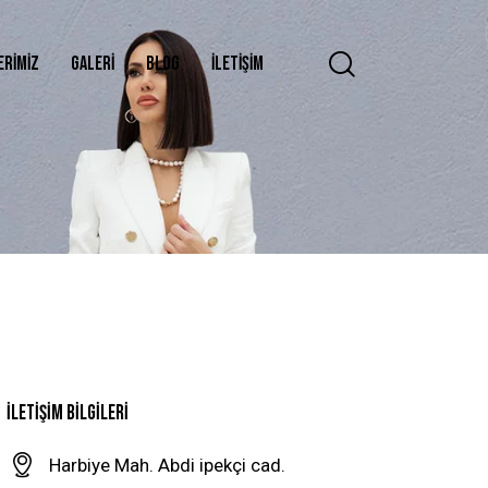
ERIMIZ
GALERI
BLOG
İLETIŞIM
İLETIŞIM BILGILERI
Harbiye Mah. Abdi ipekçi cad.