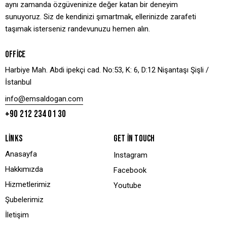
aynı zamanda özgüveninize değer katan bir deneyim
sunuyoruz. Siz de kendinizi şımartmak, ellerinizde zarafeti
taşımak isterseniz randevunuzu hemen alın.
OFFICE
Harbiye Mah. Abdi ipekçi cad. No:53, K: 6, D:12 Nişantaşı Şişli /
İstanbul
info@emsaldogan.com
+90 212 234 01 30
LINKS
GET IN TOUCH
Anasayfa
Instagram
Hakkımızda
Facebook
Hizmetlerimiz
Youtube
Şubelerimiz
İletişim