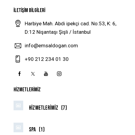
İLETIŞIM BILGILERI
Harbiye Mah. Abdi ipekçi cad. No:53, K: 6,
D:12 Nişantaşı Şişli / İstanbul
info@emsaldogan.com
+90 212 234 01 30
HIZMETLERIMIZ
Hizmetlerimiz
(7)
Spa
(1)