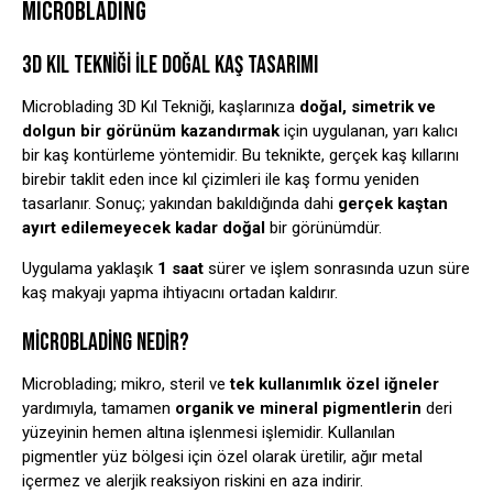
MICROBLADING
3D KIL TEKNIĞI ILE DOĞAL KAŞ TASARIMI
Microblading 3D Kıl Tekniği, kaşlarınıza
doğal, simetrik ve
dolgun bir görünüm kazandırmak
için uygulanan, yarı kalıcı
bir kaş kontürleme yöntemidir. Bu teknikte, gerçek kaş kıllarını
birebir taklit eden ince kıl çizimleri ile kaş formu yeniden
tasarlanır. Sonuç; yakından bakıldığında dahi
gerçek kaştan
ayırt edilemeyecek kadar doğal
bir görünümdür.
Uygulama yaklaşık
1 saat
sürer ve işlem sonrasında uzun süre
kaş makyajı yapma ihtiyacını ortadan kaldırır.
MICROBLADING NEDIR?
Microblading; mikro, steril ve
tek kullanımlık özel iğneler
yardımıyla, tamamen
organik ve mineral pigmentlerin
deri
yüzeyinin hemen altına işlenmesi işlemidir. Kullanılan
pigmentler yüz bölgesi için özel olarak üretilir, ağır metal
içermez ve alerjik reaksiyon riskini en aza indirir.