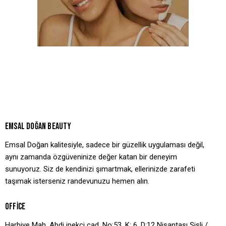
EMSAL DOĞAN BEAUTY
Emsal Doğan kalitesiyle, sadece bir güzellik uygulaması değil,
aynı zamanda özgüveninize değer katan bir deneyim
sunuyoruz. Siz de kendinizi şımartmak, ellerinizde zarafeti
taşımak isterseniz randevunuzu hemen alın.
OFFICE
Harbiye Mah. Abdi ipekçi cad. No:53, K: 6, D:12 Nişantaşı Şişli /