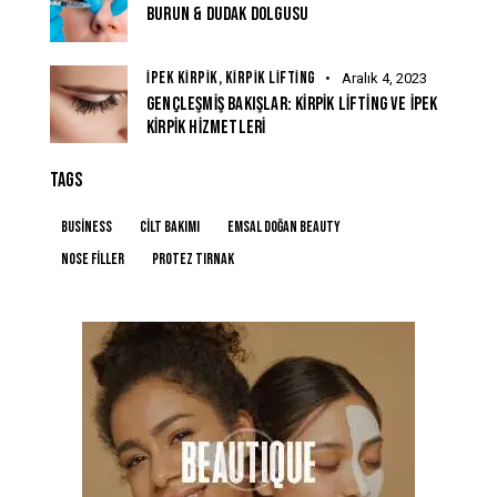
BURUN & DUDAK DOLGUSU
İPEK KIRPIK,
KIRPIK LIFTING
Aralık 4, 2023
GENÇLEŞMIŞ BAKIŞLAR: KIRPIK LIFTING VE İPEK
KIRPIK HIZMETLERI
TAGS
Business
Cilt Bakımı
Emsal Doğan Beauty
Nose Filler
protez tırnak