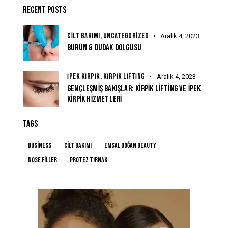
RECENT POSTS
CILT BAKIMI,
UNCATEGORIZED
Aralık 4, 2023
BURUN & DUDAK DOLGUSU
İPEK KIRPIK,
KIRPIK LIFTING
Aralık 4, 2023
GENÇLEŞMIŞ BAKIŞLAR: KIRPIK LIFTING VE İPEK
KIRPIK HIZMETLERI
TAGS
Business
Cilt Bakımı
Emsal Doğan Beauty
Nose Filler
protez tırnak